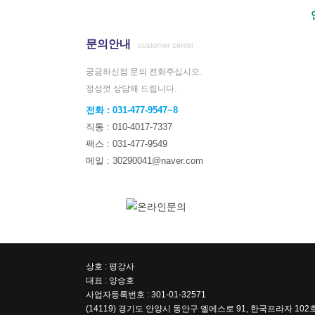
문의안내
customer center
궁금하신점 문의 전화주십시오.
정성껏 상담해 드립니다.
.
전화 : 031-477-9547~8
직통 : 010-4017-7337
팩스 : 031-477-9549
메일 : 30290041@naver.com
상호 : 평강사
대표 : 양승호
사업자등록번호 : 301-01-32571
(14119) 경기도 안양시 동안구 엘에스로 91, 한국프라자 1