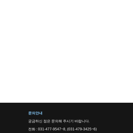
문의안내
궁금하신 점은 문의해 주시기 바랍니다.
전화 : 031-477-9547~8, (031-479-3425~6)