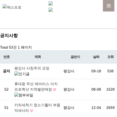
메뉴
공지사항
Total 53건
1 페이지
번호
제목
글쓴이
날짜
조회
평강사 사칭주의 요망
공지
평강사
09-18
538
휴대용 무선 에어리스 이지
52
프로퀵샷 지역별판매점
평강사
08-08
1528
카처세척기 청소기휠타 부품
51
평강사
12-04
2659
악세사리