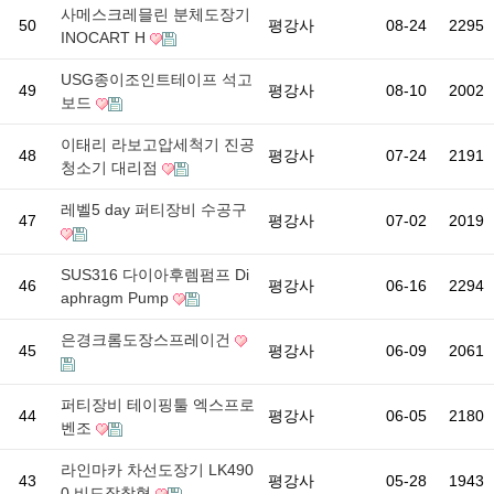
사메스크레믈린 분체도장기
50
평강사
08-24
2295
INOCART H
USG종이조인트테이프 석고
49
평강사
08-10
2002
보드
이태리 라보고압세척기 진공
48
평강사
07-24
2191
청소기 대리점
레벨5 day 퍼티장비 수공구
47
평강사
07-02
2019
SUS316 다이아후렘펌프 Di
46
평강사
06-16
2294
aphragm Pump
은경크롬도장스프레이건
45
평강사
06-09
2061
퍼티장비 테이핑툴 엑스프로
44
평강사
06-05
2180
벤조
라인마카 차선도장기 LK490
43
평강사
05-28
1943
0 비드장착형