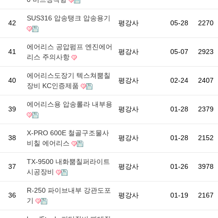
SUS316 압송탱크 압송용기
42
평강사
05-28
2270
에어리스 공압펌프 엔진에어
41
평강사
05-07
2923
리스 주의사항
에어리스도장기 텍스쳐뿜칠
40
평강사
02-24
2407
장비 KC인증제품
에어리스용 압송롤라 내부용
39
평강사
01-28
2379
X-PRO 600E 철골구조물사
38
평강사
01-28
2152
비칠 에어리스
TX-9500 내화뿜칠퍼라이트
37
평강사
01-26
3978
시공장비
R-250 파이브내부 강관도포
36
평강사
01-19
2167
기