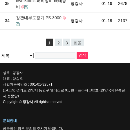
level5tools 퍼티장비 빠데장
35
평강사
01-19
2678
비
강관내부도장기 PS-3000
34
평강사
01-19
2137
1
2
3
맨끝
상호 : 평강사
대표 : 양승호
사업자등록번호 : 301-01-32571
(14119) 경기도 안양시 동안구 엘에스로 91, 한국프라자 102호 (안양국제유통단
지 정문앞)
Copyright ©
평강사
All rights reserved.
문의안내
궁금하신 점은 문의해 주시기 바랍니다.