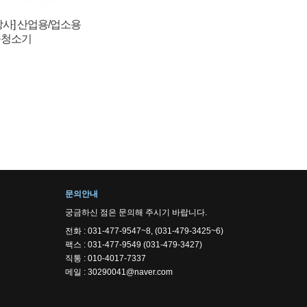
강사] 산업용/업소용
공청소기
문의안내
궁금하신 점은 문의해 주시기 바랍니다.
전화 : 031-477-9547~8, (031-479-3425~6)
팩스 : 031-477-9549 (031-479-3427)
직통 : 010-4017-7337
메일 : 30290041@naver.com