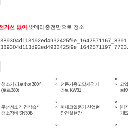
전기선 없이 
밧데리충전만으로 청소 
청소기 라보 thor 380if
전문가용고압세척기
고압
(토르380)
라보 KW31
보K
무선청소기 건식습식
파세코열풍기 산업현
[이
청소장비 SN30B
장건설현장
기EZ