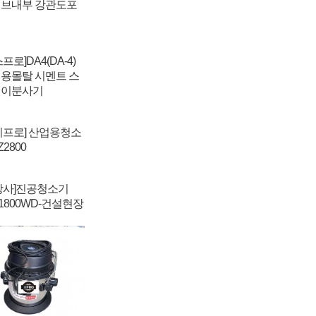
브내부 강관도포
프로]DA4(DA-4)
용몰탈 시멘트 스
레이분사기
지프로] 산업용청소
2800
강사]진공청소기
 1800WD-건설현장