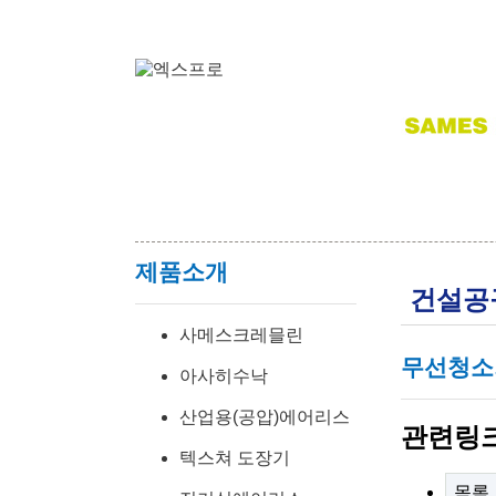
제품소개
건설공
사메스크레믈린
무선청소
아사히수낙
산업용(공압)에어리스
관련링
텍스쳐 도장기
목록