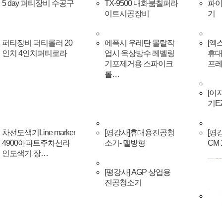
5 day 퍼티장비 수공구
TX-9500 내화붐칠퍼라
파이
이트시공장비
기
퍼티장비 퍼티롤러 20
에폭시 우레탄 몰탈작
[엑스
인치 4인치퍼티로라
업시 옥상방수 레벨링
휴대
기포제거용 스파이크
프
롤…
[이
기EZ
차선도색기Line marker
[평강사]휴대용진공청
[평
4900아파트주차선라
소기- 맬방형
CM
인도색기 장…
[평강사] AGP 상업용
진공청소기