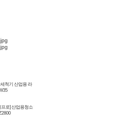
세척기 산업용 라
W35
지프로] 산업용청소
2800