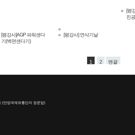
[평
진
[평강사]AGP 파워샌다
[평강사] 연삭기날
기(벽면샌다기)
1
2
맨끝
02호 (안양국제유통단지 정문앞)