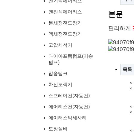
전기식에어리스
엔진식에어리스
본문
분체정전도장기
편리하게 
액체정전도장기
고압세척기
다이아프램펌프(이송
펌프)
목록
압송탱크
차선도색기
스프레이건(자동건)
에어리스건(자동건)
에이러스악세사리
도장설비