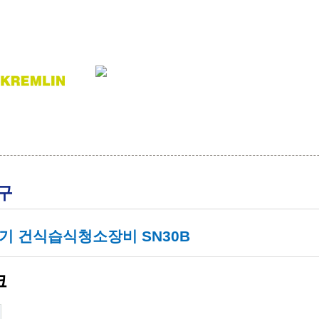
구
기 건식습식청소장비 SN30B
크