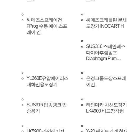
싸메즈스프레이건
싸메즈크레믈린 분체
FProg 수동 에어 스프
도장기 INOCART H
레이 건
SUS316 스테인레스
다이아후렘펌프
Diaphragm Pum…
YL360E유압에어리스
은경크롬도장스프레
내화전용도장기
이건
SUS316 압송탱크 압
라인마카 차선도장기
송용기
LK4900 비드장착형
LK5900 라인레이져
X-20 페인트기계 철재