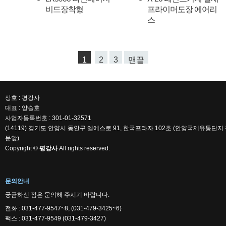
비드장착형
프라이머도장 에어리
스
1
2
3
맨끝
상호 : 평강사
대표 : 양승호
사업자등록번호 : 301-01-32571
(14119) 경기도 안양시 동안구 엘에스로 91, 한국프라자 102호 (안양국제유통단지
문앞)
Copyright ©
평강사
All rights reserved.
문의안내
궁금하신 점은 문의해 주시기 바랍니다.
전화 : 031-477-9547~8, (031-479-3425~6)
팩스 : 031-477-9549 (031-479-3427)