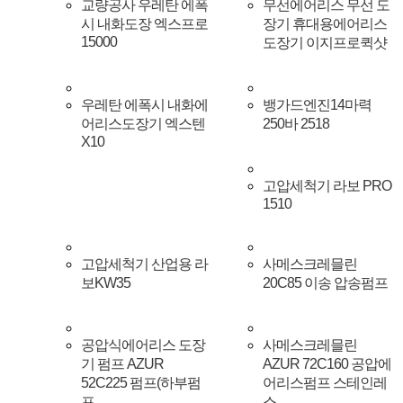
교량공사 우레탄 에폭
무선에어리스 무선 도
시 내화도장 엑스프로
장기 휴대용에어리스
15000
도장기 이지프로퀵샷
우레탄 에폭시 내화에
뱅가드엔진14마력
어리스도장기 엑스텐
250바 2518
X10
고압세척기 라보 PRO
1510
고압세척기 산업용 라
사메스크레믈린
보KW35
20C85 이송 압송펌프
공압식에어리스 도장
사메스크레믈린
기 펌프 AZUR
AZUR 72C160 공압에
52C225 펌프(하부펌
어리스펌프 스테인레
프…
스…